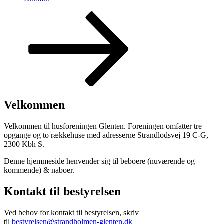
Rul
ned
til
indhold
Velkommen
Velkommen til husforeningen Glenten. Foreningen omfatter tre
opgange og to rækkehuse med adresserne Strandlodsvej 19 C-G,
2300 Kbh S.
Denne hjemmeside henvender sig til beboere (nuværende og
kommende) & naboer.
Kontakt til bestyrelsen
Ved behov for kontakt til bestyrelsen, skriv
til
bestyrelsen@strandholmen-glenten.dk