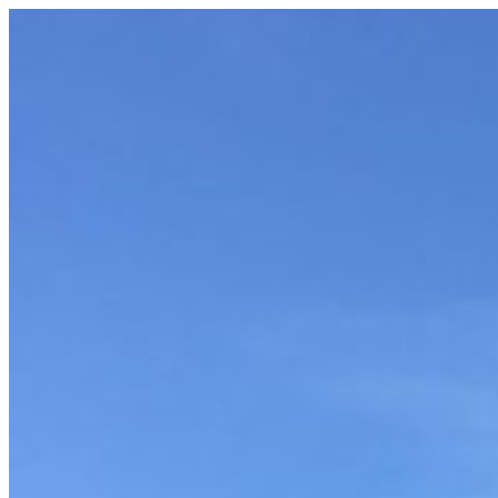
Videre
til
indhold