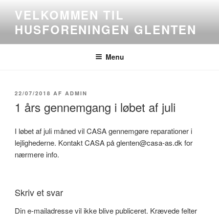
Videre
VELKOMMEN TIL
til
HUSFORENINGEN GLENTEN
indhold
Menu
UDGIVET
22/07/2018
AF
ADMIN
DEN
1 års gennemgang i løbet af juli
I løbet af juli måned vil CASA gennemgøre reparationer i
lejlighederne. Kontakt CASA på glenten@casa-as.dk for
nærmere info.
Skriv et svar
Din e-mailadresse vil ikke blive publiceret.
Krævede felter