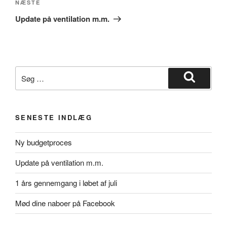
Næste
NÆSTE
indlæg
Update på ventilation m.m.
Søg
efter:
Søg
SENESTE INDLÆG
Ny budgetproces
Update på ventilation m.m.
1 års gennemgang i løbet af juli
Mød dine naboer på Facebook